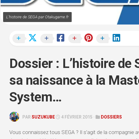
REPLAY
PC
L'histoire de SEGA par Otakugame.fr
STORY
TIME
VLOG
TÉLÉCHARGEMENTS
Dossier : L’histoire de
sa naissance à la Mast
System…
PAR
SUZUKUBE
4 FÉVRIER 2015 ·
DOSSIERS
Vous connaissez tous SEGA ? Il s’agit de la compagnie ave