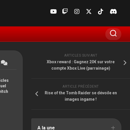
ARTICLES SUIVANT
Xbox reward : Gagnez 20€ sur votre
compte Xbox Live (parrainage)
icles
suel
ARTICLE PRÉCÉDENT
witch
Rise of the Tomb Raider se dévoile en
images ingame !
E3
GAMESCOM
MADIN’JAPAN
A la une