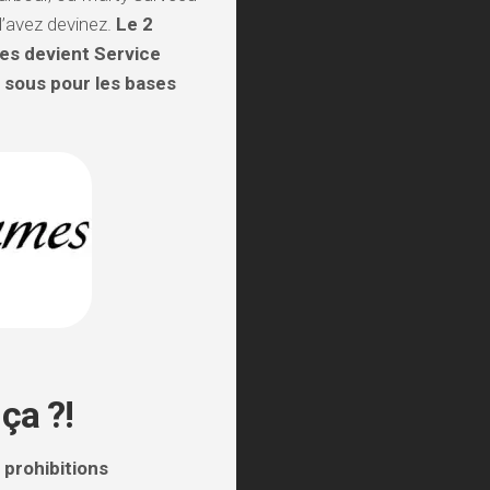
’avez devinez.
Le 2
es devient Service
à sous pour les bases
ça ?!
 prohibitions