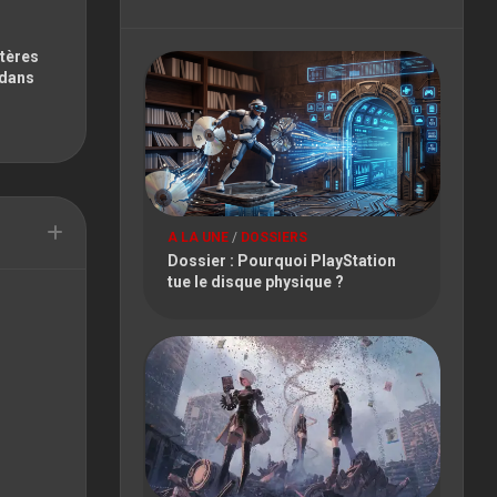
FESTIVAL
PARIS
stères
GAMES
 dans
WEEK
TOKYO
GAME
SHOW
TOULOUSE
A LA UNE
/
DOSSIERS
GAME
Dossier : Pourquoi PlayStation
SHOW
tue le disque physique ?