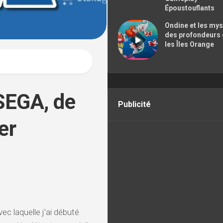
CONTACTER
Époustouflants
Ondine et les my
des profondeurs
les Îles Orange
 SEGA, de
Publicité
er
c laquelle j’ai débuté