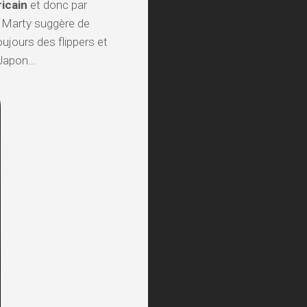
ricain
et donc par
 Marty suggère de
ujours des flippers et
 Japon…