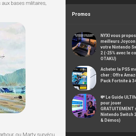
 aux bases militaires,
Promos
NYXI vous propos
meilleurs Joycon
votre Nintendo S
2 (-25% avec le c
OTAKU)
Acheter la PS5 m
cher : Offre Ama
Pack Fortnite à 3
💸 Le Guide ULTI
pour jouer
GRATUITEMENT 
Nintendo Switch 
& Démos)
Harbour, ou Marty survécu