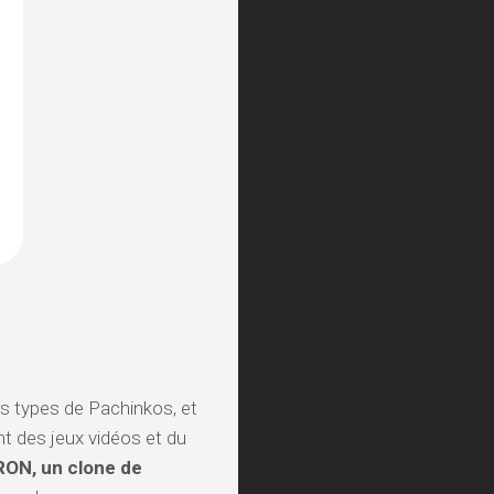
rs types de Pachinkos, et
t des jeux vidéos et du
ON, un clone de