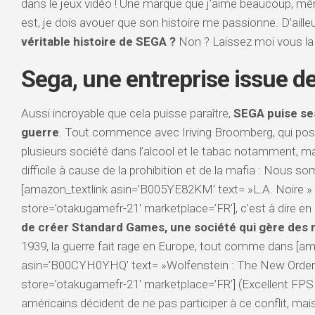
dans le jeux vidéo ! Une marque que j’aime beaucoup, mêm
est, je dois avouer que son histoire me passionne. D’aille
véritable histoire de SEGA ?
Non ? Laissez moi vous la
Sega, une entreprise issue de
Aussi incroyable que cela puisse paraître,
SEGA puise se
guerre
. Tout commence avec Iriving Broomberg, qui poss
plusieurs société dans l’alcool et le tabac notamment, ma
difficile à cause de la prohibition et de la mafia : Nous 
[amazon_textlink asin=’B005YE82KM’ text= »L.A. Noire »
store=’otakugamefr-21′ marketplace=’FR’], c’est à dire en
de créer Standard Games, une société qui gère des
1939, la guerre fait rage en Europe, tout comme dans [am
asin=’B00CYH0YHQ’ text= »Wolfenstein : The New Order 
store=’otakugamefr-21′ marketplace=’FR’] (Excellent FPS
américains décident de ne pas participer à ce conflit, ma