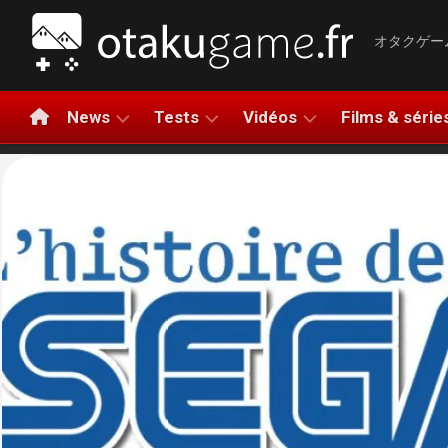
Aller
au
オタクゲー
contenu
News
Tests
Vidéos
Films & série
NINTENDO
TESTS
LA
NINTEN
DE
MINUTE
SWITCH
JEUX
GAMING
PLAYSTATION
2
TESTS
BANDES-
XBOX
PLAYST
HARDWARE
ANNONCES
5
PC
AVIS
COMPARATIFS
XBOX
RAPIDE
MOBILE
SERIES
LET’S
X|S
APERÇUS
PLAY
META
GAMEPLAY
QUEST