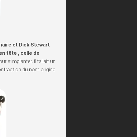
aire et Dick Stewart
en tête , celle de
ur s’implanter, il fallait un
ontraction du nom originel