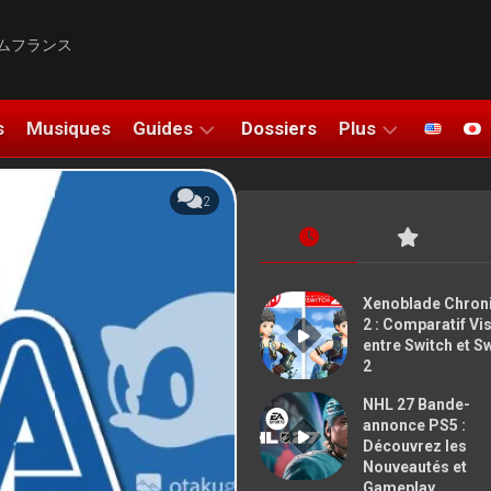
ムフランス
s
Musiques
Guides
Dossiers
Plus
SOLUCE
UNBOXING
2
DO
TUTOS
COSPLAYS
FIGURINES
ATION
Xenoblade Chron
2 : Comparatif Vi
DESSINS
entre Switch et S
2
SALONS
NHL 27 Bande-
BONS PLANS
annonce PS5 :
Découvrez les
Nouveautés et
NOUS
Gameplay