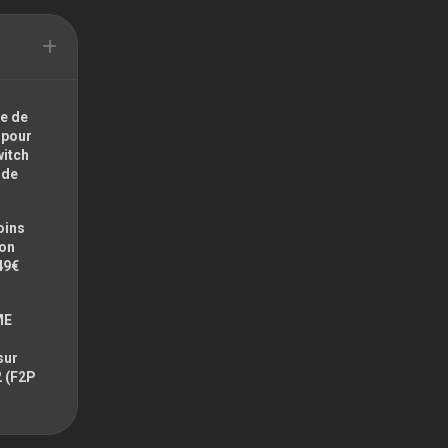
e de
 pour
witch
ode
oins
zon
49€
ME
sur
2 (F2P