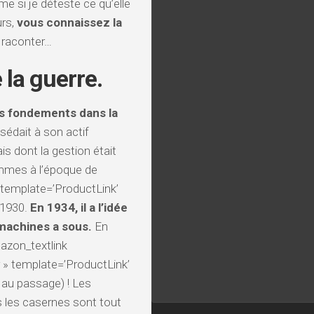
e si je déteste ce qu’elle
urs,
vous connaissez la
 raconter…
 la guerre.
s fondements dans la
édait à son actif
is dont la gestion était
sommes à l’époque de
 template=’ProductLink’
 1930.
En 1934, il a l’idée
 machines a sous.
En
azon_textlink
» template=’ProductLink’
 au passage) ! Les
is les casernes sont tout