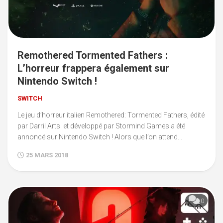
Remothered Tormented Fathers :
L’horreur frappera également sur
Nintendo Switch !
SWITCH
Le jeu d’horreur italien Remothered: Tormented Fathers, édité
par Darril Arts et développé par Stormind Games a été
annoncé sur Nintendo Switch ! Alors que l’on attend...
25 MARS 2018
0