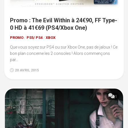
Promo : The Evil Within à 24€90, FF Type-
0 HD à 41€69 (PS4/Xbox One)
PROMO
/
PS5/ PS4
/
XBOX
Que vous soyez sur PS4 ou sur Xbox One, pas de jaloux ! Ce
bon plan concerne les 2 consoles ! Alors commençons
par...
20 AVRIL 2015
1