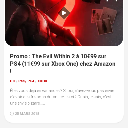
Promo : The Evil Within 2 à 10€99 sur
PS4 (11€99 sur Xbox One) chez Amazon
!
PC
/
PS5/ PS4
/
XBOX
Êtes vous déjà en vacances ? Si oui, n’avez-vous pas envie
d’avoir des frissons durant celles-ci ? Ouais, je sais, c’est
une envie bizarre…...
25 MARS 2018