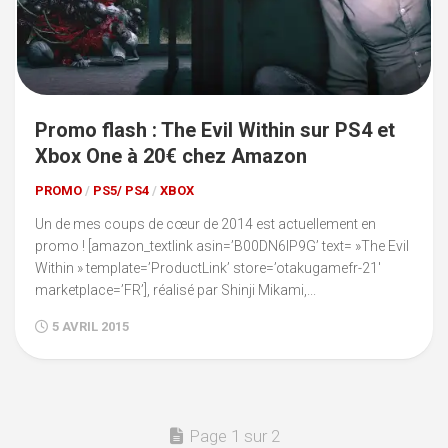
Promo flash : The Evil Within sur PS4 et
Xbox One à 20€ chez Amazon
PROMO
/
PS5/ PS4
/
XBOX
Un de mes coups de cœur de 2014 est actuellement en
promo ! [amazon_textlink asin=’B00DN6IP9G’ text= »The Evil
Within » template=’ProductLink’ store=’otakugamefr-21′
marketplace=’FR’], réalisé par Shinji Mikami,...
5 AVRIL 2015
Page 1 sur 2