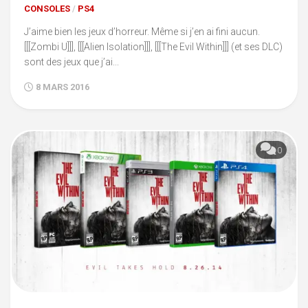
CONSOLES
/
PS4
J’aime bien les jeux d’horreur. Même si j’en ai fini aucun.
[[[Zombi U]]], [[[Alien Isolation]]], [[[The Evil Within]]] (et ses DLC)
sont des jeux que j’ai...
8 MARS 2016
0