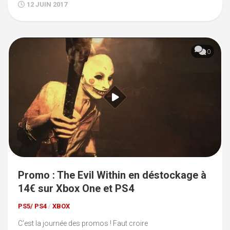
12 JUIN 2017
0
Promo : The Evil Within en déstockage à
14€ sur Xbox One et PS4
PS5/ PS4
/
XBOX
C’est la journée des promos ! Faut croire