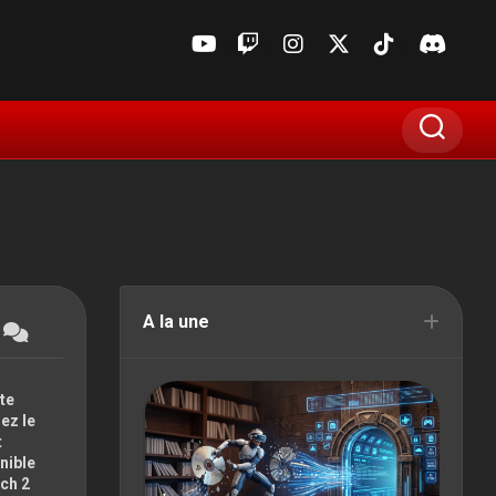
A la une
E3
te
ez le
GAMESCOM
t
nible
MADIN’JAPAN
ch 2