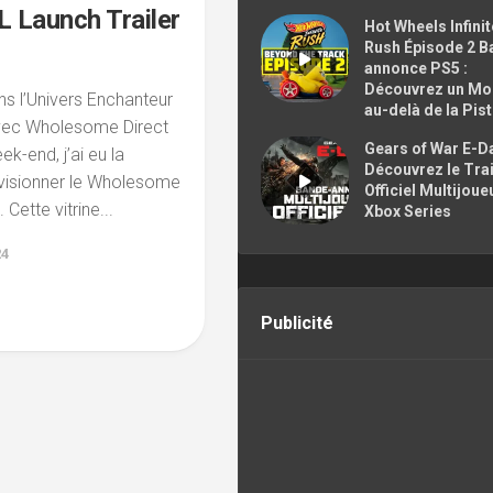
CONTACTER
 Launch Trailer
Hot Wheels Infinit
Rush Épisode 2 B
annonce PS5 :
Découvrez un M
s l’Univers Enchanteur
au-delà de la Pis
vec Wholesome Direct
Gears of War E-Da
k-end, j’ai eu la
Découvrez le Trai
visionner le Wholesome
Officiel Multijoue
 Cette vitrine...
Xbox Series
24
Publicité