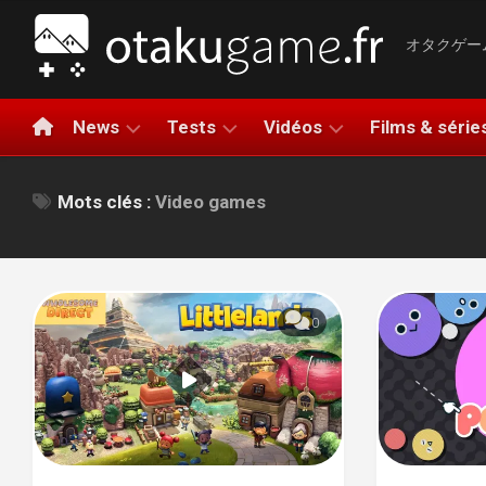
Aller
au
オタクゲー
contenu
News
Tests
Vidéos
Films & série
NINTENDO
TESTS
LA
Mots clés :
Video games
NINTEN
DE
MINUTE
SWITCH
JEUX
GAMING
PLAYSTATION
2
TESTS
BANDES-
XBOX
PLAYST
HARDWARE
ANNONCES
5
0
PC
AVIS
COMPARATIFS
XBOX
RAPIDE
MOBILE
SERIES
LET’S
X|S
APERÇUS
PLAY
META
GAMEPLAY
QUEST