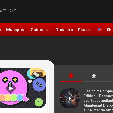
ムフランス
s
Musiques
Guides
Dossiers
Plus
SOLUCE
UNBOXING
DO
TUTOS
COSPLAYS
FIGURINES
ATION
0
DESSINS
SALONS
Lies of P: Comple
Edition – Découvr
BONS PLANS
Jeu Époustouflan
Maintenant Dispo
NOUS
sur Nintendo Swit