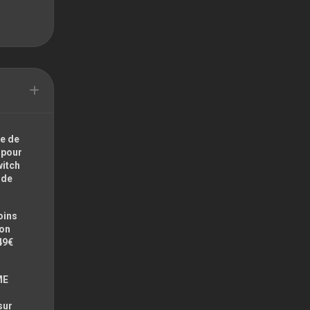
e de
 pour
witch
ode
oins
zon
49€
ME
sur