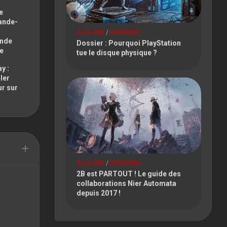
FESTIVAL
e
ande-
PARIS
A LA UNE
/
DOSSIERS
GAMES
onde
Dossier : Pourquoi PlayStation
WEEK
te
tue le disque physique ?
TOKYO
y :
GAME
ler
SHOW
ur sur
TOULOUSE
GAME
SHOW
A LA UNE
/
DOSSIERS
2B est PARTOUT ! Le guide des
collaborations Nier Automata
depuis 2017 !