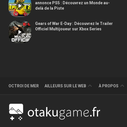
annonce PS5 : Découvrez un Monde au-
delà de la Piste
Gears of War E-Day : Découvrez le Trailer
Officiel Multijoueur sur Xbox Series
YOUTUBE
ÉDITOS
OCTROI DE MER
AILLEURS SUR LE WEB
À PROPOS
CHRONIQUES
SITES
AMIS
NOTES
DE
PARTENAIRE
JEU
QUI