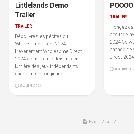
Littlelands Demo
POOOOL
REPLAY
PC
Trailer
TRAILER
STORY
TIME
TRAILER
Plongez dan
des Indé a
Découvrez les pépites du
VLOG
2024 Ce wee
Wholesome Direct 2024
TÉLÉCHARGEMENTS
chance de 
L’événement Wholesome Direct
Direct 2024.
2024 a encore une fois mis en
lumière des jeux indépendants
8 JUIN 20
charmants et originaux....
8 JUIN 2024
Page 2 sur 2