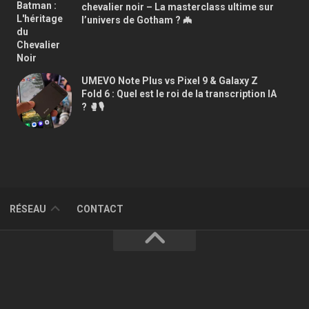
chevalier noir – La masterclass ultime sur
l’univers de Gotham ? 🦇
UMEVO Note Plus vs Pixel 9 & Galaxy Z
Fold 6 : Quel est le roi de la transcription IA
? 🥊🎙️
GAMEPUSH.FR
RÉSEAU
CONTACT
HUMOURGEEK.COM
NINTENDO-
S
OTAKU.COM
OTAKOO.FR