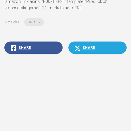
[amazon_link asins=’B00ZUEE3LI’ template=’ProductAd’
store=’otakugamefr-21′ marketplace=’FR’]
Mots clés :
Deus Ex
SHARE
SHARE