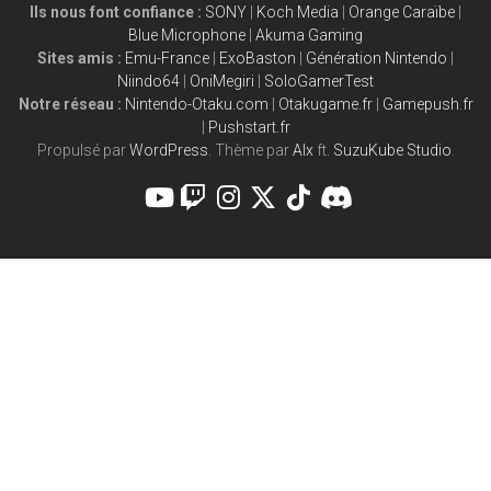
Ils nous font confiance :
SONY
|
Koch Media
|
Orange Caraïbe
|
Blue Microphone
|
Akuma Gaming
Sites amis :
Emu-France
|
ExoBaston
|
Génération Nintendo
|
Niindo64
|
OniMegiri
|
SoloGamerTest
Notre réseau :
Nintendo-Otaku.com
|
Otakugame.fr
|
Gamepush.fr
|
Pushstart.fr
Propulsé par
WordPress
. Thème par
Alx
ft.
SuzuKube Studio
.