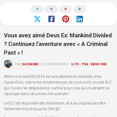
Vous avez aimé Deus Ex: Mankind Divided
? Continuez l’aventure avec « A Criminal
Past » !
PAR
SUZUKUBE
23 FÉVRIER 2017 ·
PC
/
PS4
/
XBOX ONE
Même si la série DEUS EX est actuellement en Stand By chez
Square Enix, cela ne les empêchent pas de nous sortir un petit DLC
qui n’a pas l’air dégueulasse, surtout pour ceux qui voudraient se
replonger dans cet univers très prenant !
Le DLC est disponible dès maintenant, et le jeu original peut être
facilement trouvé sous les 30€ 😉 !