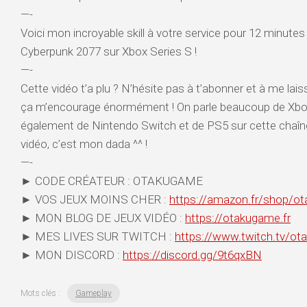
—-
Voici mon incroyable skill à votre service pour 12 minutes
Cyberpunk 2077 sur Xbox Series S !
—-
Cette vidéo t’a plu ? N’hésite pas à t’abonner et à me lai
ça m’encourage énormément ! On parle beaucoup de Xbox
également de Nintendo Switch et de PS5 sur cette chaî
vidéo, c’est mon dada ^^ !
—-
► CODE CRÉATEUR : OTAKUGAME
► VOS JEUX MOINS CHER :
https://amazon.fr/shop/o
► MON BLOG DE JEUX VIDÉO :
https://otakugame.fr
► MES LIVES SUR TWITCH :
https://www.twitch.tv/ot
► MON DISCORD :
https://discord.gg/9t6qxBN
Mots clés :
Gameplay