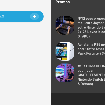
Promos
N X
NYXI vous propos
meilleurs Joycon
votre Nintendo S
2 (-25% avec le c
OTAKU)
Acheter la PS5 m
cher : Offre Ama
Pack Fortnite à 3
💸 Le Guide ULTI
pour jouer
GRATUITEMENT 
Nintendo Switch 
& Démos)