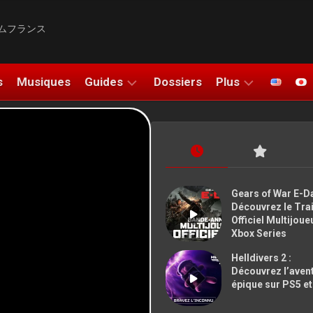
ムフランス
s
Musiques
Guides
Dossiers
Plus
SOLUCE
UNBOXING
DO
TUTOS
COSPLAYS
FIGURINES
ATION
Gears of War E-Da
Découvrez le Trai
DESSINS
Officiel Multijoue
Xbox Series
SALONS
Helldivers 2 :
BONS PLANS
Découvrez l’aven
épique sur PS5 e
NOUS