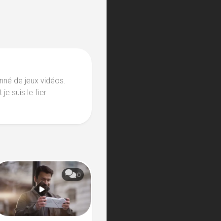
nné de jeux vidéos.
je suis le fier
0