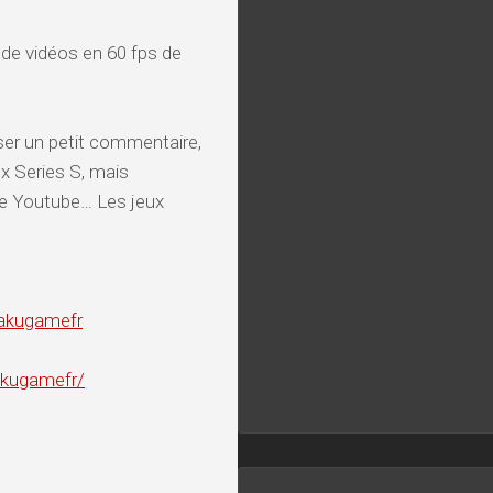
 de vidéos en 60 fps de
sser un petit commentaire,
 Series S, mais
ne Youtube… Les jeux
takugamefr
akugamefr/