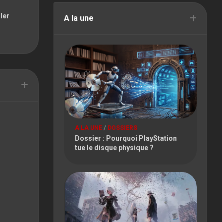
FESTIVAL
ler
A la une
PARIS
GAMES
WEEK
TOKYO
GAME
SHOW
TOULOUSE
GAME
SHOW
A LA UNE
/
DOSSIERS
Dossier : Pourquoi PlayStation
tue le disque physique ?