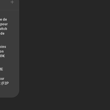
e de
 pour
witch
ode
oins
zon
49€
ME
sur
2 (F2P