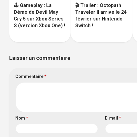
🕹️ Gameplay : La
🎬 Trailer : Octopath
Démo de Devil May
Traveler II arrive le 24
Cry 5 sur Xbox Series
février sur Nintendo
S (version Xbox One) !
Switch !
Laisser un commentaire
Commentaire
*
Nom
*
E-mail
*