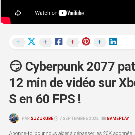
REPLAY
PC
STORY
TIME
VLOG
TÉLÉCHARGEMENTS
😏 Cyberpunk 2077 pat
12 min de vidéo sur Xb
S en 60 FPS !
PAR
SUZUKUBE
7 SEPTEMBRE 2022 ·
GAMEPLAY
Abonne-toi pour nous aider à dépasser les 20K abonnés ! 