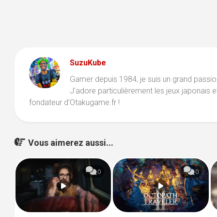
SuzuKube
Gamer depuis 1984, je suis un grand passio
J'adore particulièrement les jeux japonais et 
fondateur d'Otakugame.fr !
Vous aimerez aussi...
0
0