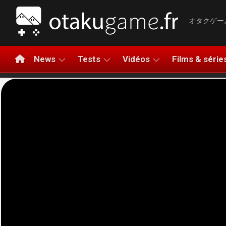
Aller
au
オタクゲー
contenu
News
Tests
Vidéos
Films & série
NINTENDO
TESTS
LA
NINTEN
DE
MINUTE
SWITCH
JEUX
GAMING
PLAYSTATION
2
TESTS
BANDES-
XBOX
PLAYST
HARDWARE
ANNONCES
5
PC
AVIS
COMPARATIFS
XBOX
RAPIDE
MOBILE
SERIES
LET’S
X|S
APERÇUS
PLAY
META
GAMEPLAY
QUEST