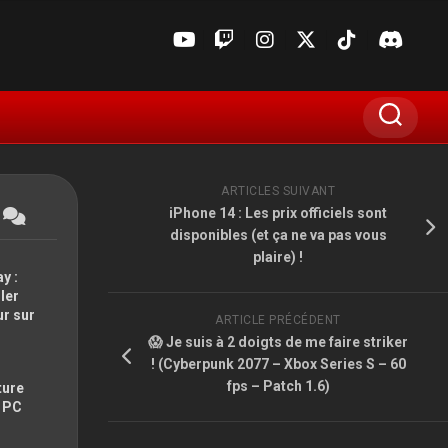
ARTICLES SUIVANT
iPhone 14 : Les prix officiels sont
disponibles (et ça ne va pas vous
plaire) !
y :
ler
ur sur
ARTICLE PRÉCÉDENT
😱 Je suis à 2 doigts de me faire striker
E3
! (Cyberpunk 2077 – Xbox Series S – 60
fps – Patch 1.6)
ture
GAMESCOM
t PC
MADIN’JAPAN