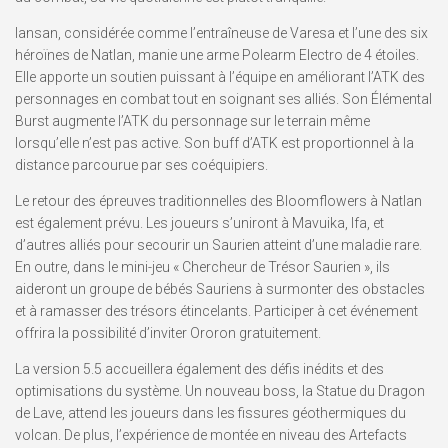
Iansan, considérée comme l’entraîneuse de Varesa et l’une des six
héroïnes de Natlan, manie une arme Polearm Electro de 4 étoiles.
Elle apporte un soutien puissant à l’équipe en améliorant l’ATK des
personnages en combat tout en soignant ses alliés. Son Élémental
Burst augmente l’ATK du personnage sur le terrain même
lorsqu’elle n’est pas active. Son buff d’ATK est proportionnel à la
distance parcourue par ses coéquipiers.
Le retour des épreuves traditionnelles des Bloomflowers à Natlan
est également prévu. Les joueurs s’uniront à Mavuika, Ifa, et
d’autres alliés pour secourir un Saurien atteint d’une maladie rare.
En outre, dans le mini-jeu « Chercheur de Trésor Saurien », ils
aideront un groupe de bébés Sauriens à surmonter des obstacles
et à ramasser des trésors étincelants. Participer à cet événement
offrira la possibilité d’inviter Ororon gratuitement.
La version 5.5 accueillera également des défis inédits et des
optimisations du système. Un nouveau boss, la Statue du Dragon
de Lave, attend les joueurs dans les fissures géothermiques du
volcan. De plus, l’expérience de montée en niveau des Artefacts