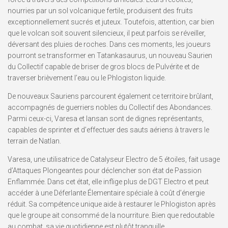
nourries par un sol volcanique fertile, produisent des fruits
exceptionnellement sucrés et juteux. Toutefois, attention, car bien
que le volcan soit souvent silencieux, il peut parfois se réveiller,
déversant des pluies de roches. Dans ces moments, les joueurs
pourront se transformer en Tatankasaurus, un nouveau Saurien
du Collectif capable de briser de gros blocs de Pulvérite et de
traverser brièvement l’eau ou le Phlogiston liquide.
De nouveaux Sauriens parcourent également ce territoire brûlant,
accompagnés de guerriers nobles du Collectif des Abondances.
Parmi ceux-ci, Varesa et Iansan sont de dignes représentants,
capables de sprinter et d’effectuer des sauts aériens à travers le
terrain de Natlan.
Varesa, une utilisatrice de Catalyseur Electro de 5 étoiles, fait usage
d’Attaques Plongeantes pour déclencher son état de Passion
Enflammée. Dans cet état, elle inflige plus de DGT Electro et peut
accéder à une Déferlante Élementaire spéciale à coût d’énergie
réduit. Sa compétence unique aide à restaurer le Phlogiston après
que le groupe ait consommé de la nourriture. Bien que redoutable
au combat, sa vie quotidienne est plutôt tranquille.