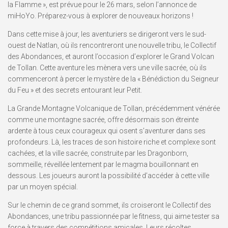
la Flamme », est prévue pour le 26 mars, selon l’annonce de
miHoYo. Préparez-vous à explorer de nouveaux horizons !
Dans cette mise à jour, les aventuriers se dirigeront vers le sud-
ouest de Natlan, où ils rencontreront une nouvelle tribu, le Collectif
des Abondances, et auront l’occasion d’explorer le Grand Volcan
de Tollan. Cette aventure les mènera vers une ville sacrée, où ils
commenceront à percer le mystère de la « Bénédiction du Seigneur
du Feu » et des secrets entourant leur Petit.
La Grande Montagne Volcanique de Tollan, précédemment vénérée
comme une montagne sacrée, offre désormais son étreinte
ardente à tous ceux courageux qui osent s’aventurer dans ses
profondeurs. Là, les traces de son histoire riche et complexe sont
cachées, et la ville sacrée, construite par les Dragonborn,
sommeille, réveillée lentement par le magma bouillonnant en
dessous. Les joueurs auront la possibilité d’accéder à cette ville
par un moyen spécial.
Sur le chemin de ce grand sommet, ils croiseront le Collectif des
Abondances, une tribu passionnée par le fitness, qui aime tester sa
force à travers des compétitions amicales. Leurs récoltes,