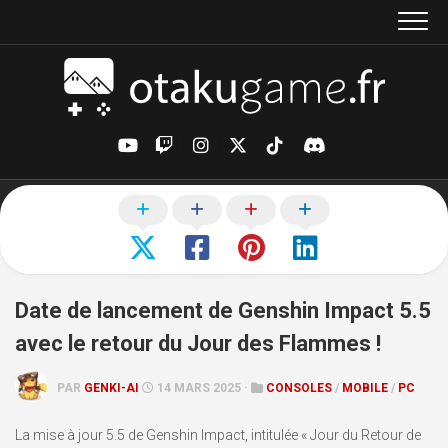
Aller
au
contenu
Date de lancement de Genshin Impact 5.5
avec le retour du Jour des Flammes !
PAR
GENKI-AI
14 MARS 2025 ·
CONSOLES
/
MOBILE
/
PC
La mise à jour 5.5 de Genshin Impact, intitulée « Jour du Retour de