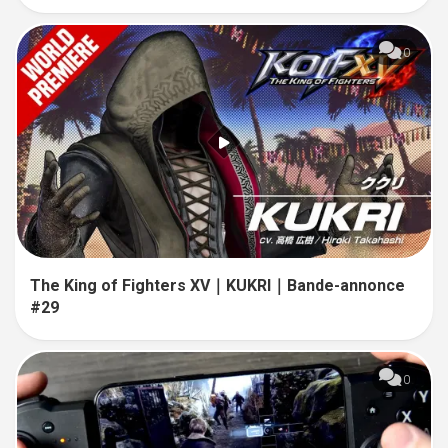
0
The King of Fighters XV｜KUKRI｜Bande-annonce
#29
0