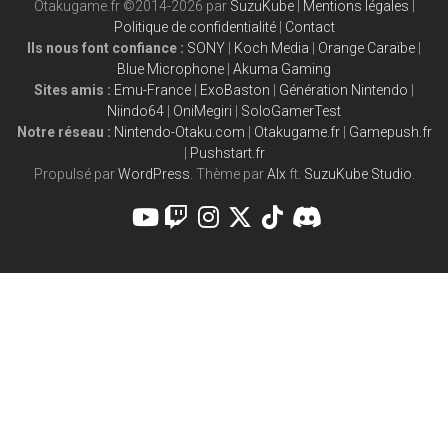
Otakugame.fr ©2014-2026 par
SuzuKube
|
Mentions légales
|
Politique de confidentialité
|
Contact
Ils nous font confiance :
SONY
|
Koch Media
|
Orange Caraïbe
|
Blue Microphone
|
Akuma Gaming
Sites amis :
Emu-France
|
ExoBaston
|
Génération Nintendo
|
Niindo64
|
OniMegiri
|
SoloGamerTest
Notre réseau :
Nintendo-Otaku.com
|
Otakugame.fr
|
Gamepush.fr
|
Pushstart.fr
Propulsé par
WordPress
. Thème par
Alx
ft.
SuzuKube Studio
.