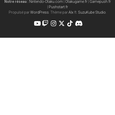
Notre réseau :
Nintendo-Otaku.com
|
Otakugame.fr
|
Gamepush.fr
|
Pushstart.fr
Propulsé par
WordPress
. Thème par
Alx
ft.
SuzuKube Studio
.