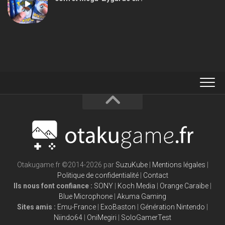
Otakugame.fr ©2014-2026 par
SuzuKube
|
Mentions légales
|
Politique de confidentialité
|
Contact
Ils nous font confiance :
SONY
|
Koch Media
|
Orange Caraïbe
|
Blue Microphone
|
Akuma Gaming
Sites amis :
Emu-France
|
ExoBaston
|
Génération Nintendo
|
Niindo64
|
OniMegiri
|
SoloGamerTest