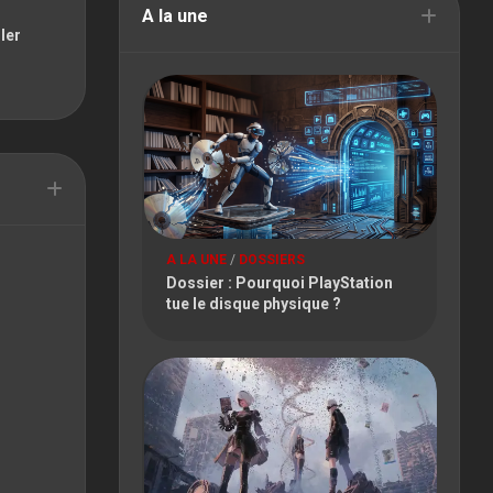
FESTIVAL
A la une
ler
PARIS
GAMES
WEEK
TOKYO
GAME
SHOW
TOULOUSE
GAME
A LA UNE
/
DOSSIERS
SHOW
Dossier : Pourquoi PlayStation
tue le disque physique ?