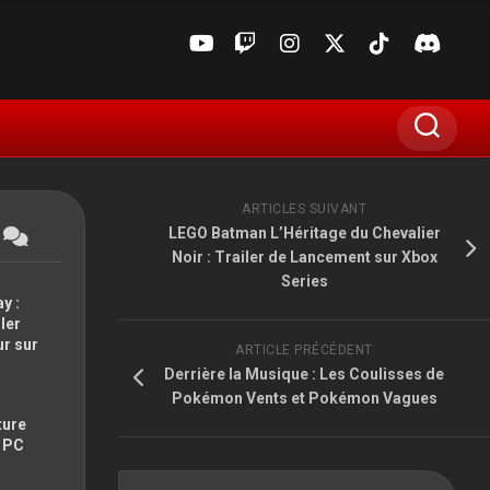
ARTICLES SUIVANT
LEGO Batman L’Héritage du Chevalier
Noir : Trailer de Lancement sur Xbox
Series
y :
ler
ur sur
ARTICLE PRÉCÉDENT
Derrière la Musique : Les Coulisses de
E3
Pokémon Vents et Pokémon Vagues
ture
GAMESCOM
t PC
MADIN’JAPAN