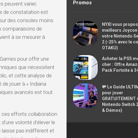
Promos
 peuvent varier,
 de constatation est
e sur des consoles moins
NYXI vous propos
es comparaisons de
meilleurs Joycon
votre Nintendo S
rvient à se mesurer à
2 (-25% avec le c
OTAKU)
neGames pour offrir une
Acheter la PS5 m
cher : Offre Ama
chniques que nécessitent
Pack Fortnite à 3
ic, et cette analyse de
 de jouer à « Indiana
💸 Le Guide ULTI
hiques avancés est tout
pour jouer
GRATUITEMENT 
Nintendo Switch 
& Démos)
ces efforts collaboration
d’une volonté d’élever le
laisse pas indifférent et