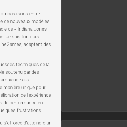
s comparaisons entre
sque de nouveaux modèles
die de « Indiana Jones
on. Je suis toujours
hineGames, adaptent des
ouesses techniques de la
mble soutenu par des
e ambiance aux
e manière unique pour
lioration de l’expérience
es de performance en
 quelques frustrations.
u s’efforce d’atteindre un