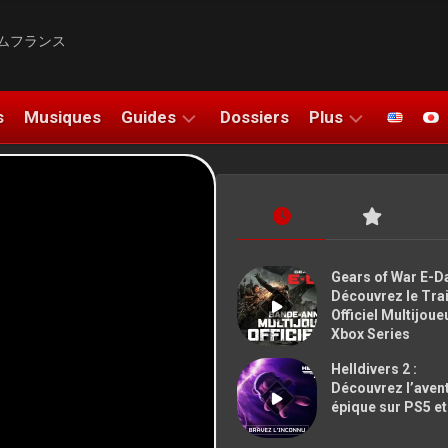
ムフランス
s
Musiques
Guides
Dossiers
Plus
SOLUCE
UNBOXING
DO
TUTOS
COSPLAYS
FIGURINES
ATION
Gears of War E-Da
Découvrez le Trai
DESSINS
Officiel Multijoue
Xbox Series
SALONS
Helldivers 2 :
BONS PLANS
Découvrez l’aven
épique sur PS5 e
NOUS