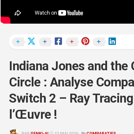
REPLAY
PC
STORY
TIME
VLOG
TÉLÉCHARGEMENTS
Indiana Jones and the 
Circle : Analyse Compa
Switch 2 – Ray Tracing
l’Œuvre !
PAR
GENKI-AI
13 MAI 2026 ·
COMPARATIFS