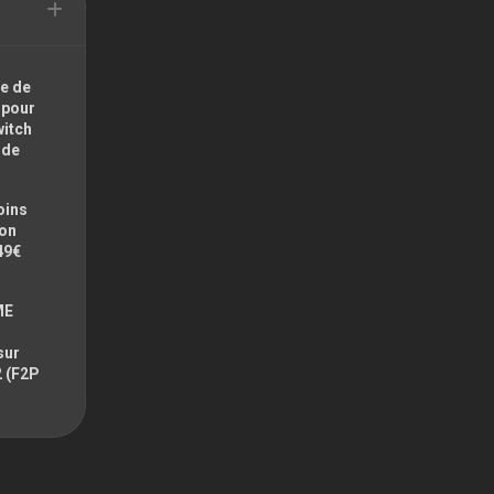
e de
 pour
witch
ode
oins
zon
49€
ME
sur
2 (F2P