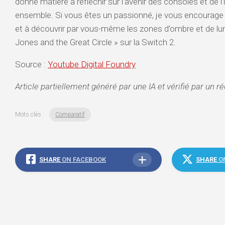
donne matière à réfléchir sur l’avenir des consoles et de l
ensemble. Si vous êtes un passionné, je vous encourage 
et à découvrir par vous-même les zones d’ombre et de lum
Jones and the Great Circle » sur la Switch 2.
Source :
Youtube Digital Foundry
Article partiellement généré par une IA et vérifié par un r
Mots clés :
Comparatif
SHARE
ON FACEBOOK
SHARE
O