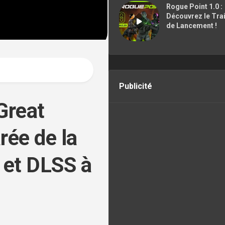
CONTACTER
Rogue Point 1.0 :
Découvrez le Trai
de Lancement !
Publicité
Great
rée de la
 et DLSS à