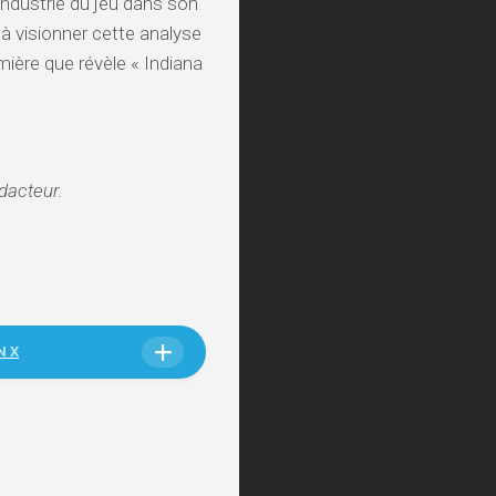
’industrie du jeu dans son
à visionner cette analyse
ière que révèle « Indiana
édacteur.
N X