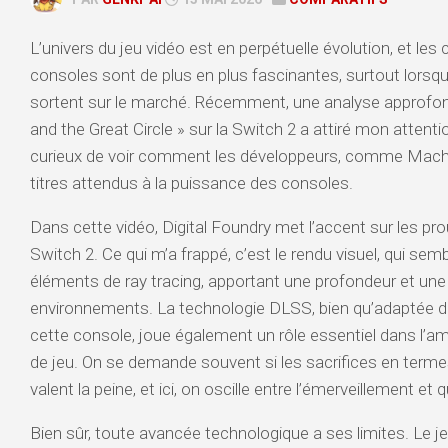
L’univers du jeu vidéo est en perpétuelle évolution, et le
consoles sont de plus en plus fascinantes, surtout lor
sortent sur le marché. Récemment, une analyse approfon
and the Great Circle » sur la Switch 2 a attiré mon attenti
curieux de voir comment les développeurs, comme Mac
titres attendus à la puissance des consoles.
Dans cette vidéo, Digital Foundry met l’accent sur les pr
Switch 2. Ce qui m’a frappé, c’est le rendu visuel, qui se
éléments de ray tracing, apportant une profondeur et un
environnements. La technologie DLSS, bien qu’adaptée d
cette console, joue également un rôle essentiel dans l’amé
de jeu. On se demande souvent si les sacrifices en term
valent la peine, et ici, on oscille entre l’émerveillement et
Bien sûr, toute avancée technologique a ses limites. Le je