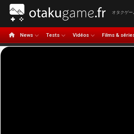
Aller
au
オタクゲー
contenu
News
Tests
Vidéos
Films & série
NINTENDO
TESTS
LA
NINTEN
DE
MINUTE
SWITCH
JEUX
GAMING
PLAYSTATION
2
TESTS
BANDES-
XBOX
PLAYST
HARDWARE
ANNONCES
5
PC
AVIS
COMPARATIFS
XBOX
RAPIDE
MOBILE
SERIES
LET’S
X|S
APERÇUS
PLAY
META
GAMEPLAY
QUEST