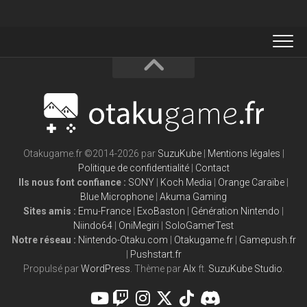
Otakugame.fr ©2014-2026 par
SuzuKube
|
Mentions légales
|
Politique de confidentialité
|
Contact
Ils nous font confiance :
SONY
|
Koch Media
|
Orange Caraïbe
|
Blue Microphone
|
Akuma Gaming
Sites amis :
Emu-France
|
ExoBaston
|
Génération Nintendo
|
Niindo64
|
OniMegiri
|
SoloGamerTest
Notre réseau :
Nintendo-Otaku.com
|
Otakugame.fr
|
Gamepush.fr
|
Pushstart.fr
Propulsé par
WordPress
. Thème par
Alx
ft.
SuzuKube Studio
.