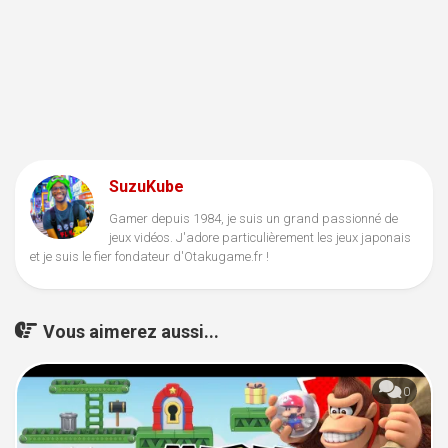
SuzuKube
Gamer depuis 1984, je suis un grand passionné de
jeux vidéos. J'adore particulièrement les jeux japonais
et je suis le fier fondateur d'Otakugame.fr !
Vous aimerez aussi...
0