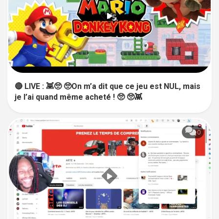
🔴 LIVE : 👾🥺 🥺On m’a dit que ce jeu est NUL, mais
je l’ai quand même acheté ! 🥺 🥺👾
0