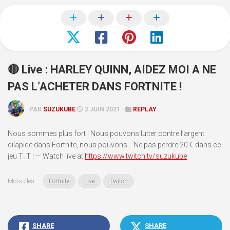
🔴 Live : HARLEY QUINN, AIDEZ MOI A NE
PAS L’ACHETER DANS FORTNITE !
PAR
SUZUKUBE
2 JUIN 2021 ·
REPLAY
Nous sommes plus fort ! Nous pouvons lutter contre l’argent
dilapidé dans Fortnite, nous pouvons… Ne pas perdre 20 € dans ce
jeu T_T ! — Watch live at
https://www.twitch.tv/suzukube
Mots clés :
Fortnite
Live
Twitch
SHARE
SHARE