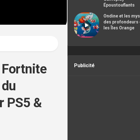
CONTACTER
Époustouflants
Ondine et les my
des profondeurs
les Îles Orange
 Fortnite
Publicité
 du
ur PS5 &
R