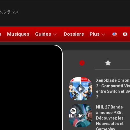
ムフランス
s
Musiques
Guides
Dossiers
Plus
SOLUCE
UNBOXING
DO
TUTOS
COSPLAYS
FIGURINES
ATION
Xenoblade Chron
2 : Comparatif Vi
DESSINS
entre Switch et S
2
SALONS
NHL 27 Bande-
BONS PLANS
annonce PS5 :
Découvrez les
Nouveautés et
NOUS
Gameplay