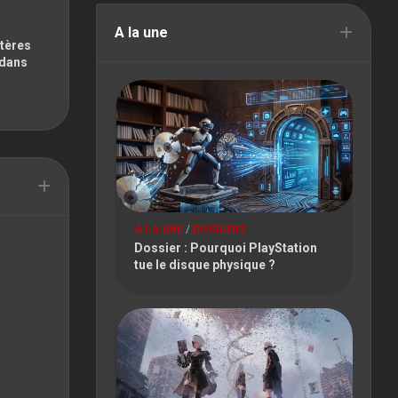
FESTIVAL
A la une
PARIS
stères
GAMES
 dans
WEEK
TOKYO
GAME
SHOW
TOULOUSE
GAME
SHOW
A LA UNE
/
DOSSIERS
Dossier : Pourquoi PlayStation
tue le disque physique ?