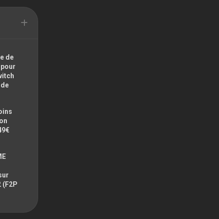
e de
 pour
witch
ode
oins
zon
49€
ME
sur
2 (F2P