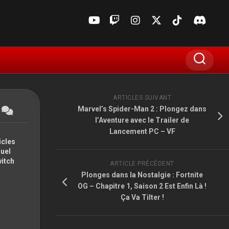
ARTICLES SUIVANT
Marvel’s Spider-Man 2 : Plongez dans
l’Aventure avec le Trailer de
Lancement PC – VF
icles
suel
witch
ARTICLE PRÉCÉDENT
Plonges dans la Nostalgie : Fortnite
E3
OG – Chapitre 1, Saison 2 Est Enfin Là !
Ça Va Tilter !
GAMESCOM
MADIN’JAPAN