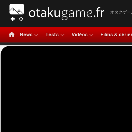
Aller
au
オタクゲー
contenu
News
Tests
Vidéos
Films & série
NINTENDO
TESTS
LA
NINTEN
DE
MINUTE
SWITCH
JEUX
GAMING
PLAYSTATION
2
TESTS
BANDES-
XBOX
PLAYST
HARDWARE
ANNONCES
5
PC
AVIS
COMPARATIFS
XBOX
RAPIDE
MOBILE
SERIES
LET’S
X|S
APERÇUS
PLAY
META
GAMEPLAY
QUEST