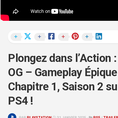
REPLAY
PC
STORY
TIME
VLOG
TÉLÉCHARGEMENTS
Plongez dans l’Action :
OG – Gameplay Épique
Chapitre 1, Saison 2 s
PS4 !
PAR
PLAYSTATION
31 JANVIER 2025 ·
PS5
/
TRAILE