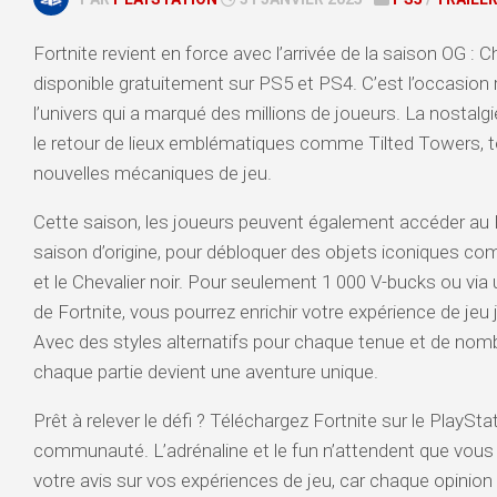
Fortnite revient en force avec l’arrivée de la saison OG : C
disponible gratuitement sur PS5 et PS4. C’est l’occasion
l’univers qui a marqué des millions de joueurs. La nostalgie
le retour de lieux emblématiques comme Tilted Towers, t
nouvelles mécaniques de jeu.
Cette saison, les joueurs peuvent également accéder au P
saison d’origine, pour débloquer des objets iconiques co
et le Chevalier noir. Pour seulement 1 000 V-bucks ou vi
de Fortnite, vous pourrez enrichir votre expérience de je
Avec des styles alternatifs pour chaque tenue et de nom
chaque partie devient une aventure unique.
Prêt à relever le défi ? Téléchargez Fortnite sur le PlaySta
communauté. L’adrénaline et le fun n’attendent que vous 
votre avis sur vos expériences de jeu, car chaque opinio