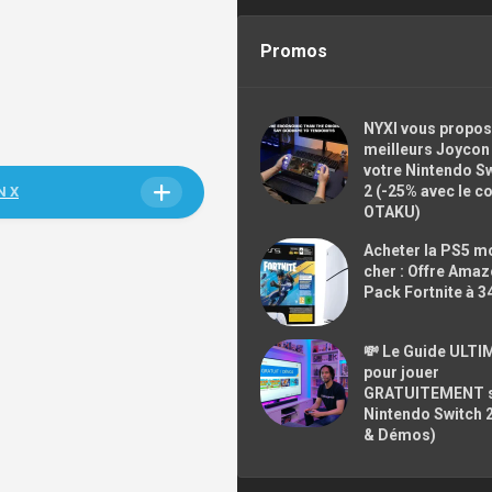
Promos
NYXI vous propos
meilleurs Joycon
votre Nintendo S
2 (-25% avec le c
N X
OTAKU)
Acheter la PS5 m
cher : Offre Ama
Pack Fortnite à 3
💸 Le Guide ULTI
pour jouer
GRATUITEMENT 
Nintendo Switch 
& Démos)