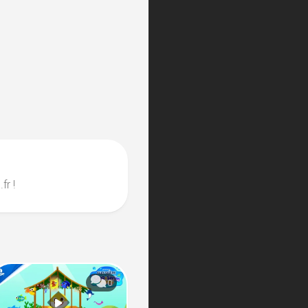
fr !
0