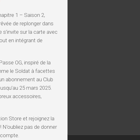
hapitre 1 – Saison 2,
 rêvée de replonger dans
 s’invite sur la carte avec
out en intégrant de
asse OG, inspiré de la
mme le Soldat à facettes
a un abonnement au Club
u jusqu’au 25 mars 2025.
breux accessoires,
tion Store et rejoignez la
! N’oubliez pas de donner
n compte.