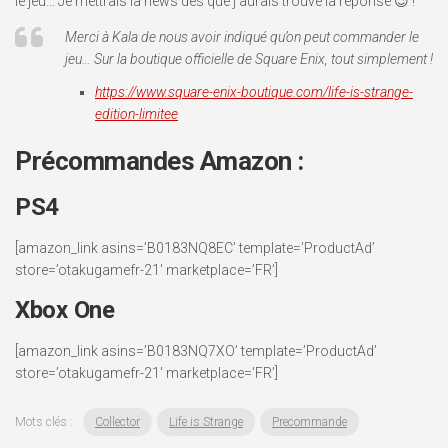
le jeu… Je mettrais la news dès que j’aurais trouvé la réponse 😉 !
Merci à Kala de nous avoir indiqué qu’on peut commander le
jeu… Sur la boutique officielle de Square Enix, tout simplement !
https://www.square-enix-boutique.com/life-is-strange-
edition-limitee
Précommandes Amazon :
PS4
[amazon_link asins=’B0183NQ8EC’ template=’ProductAd’
store=’otakugamefr-21′ marketplace=’FR’]
Xbox One
[amazon_link asins=’B0183NQ7XO’ template=’ProductAd’
store=’otakugamefr-21′ marketplace=’FR’]
Mots clés :
Collector
Life is Strange
Precommande