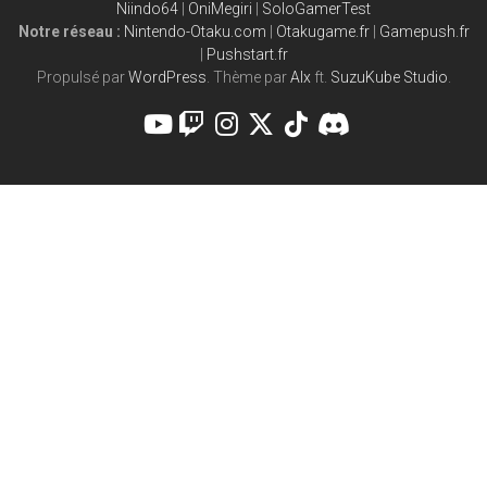
Niindo64
|
OniMegiri
|
SoloGamerTest
Notre réseau :
Nintendo-Otaku.com
|
Otakugame.fr
|
Gamepush.fr
|
Pushstart.fr
Propulsé par
WordPress
. Thème par
Alx
ft.
SuzuKube Studio
.