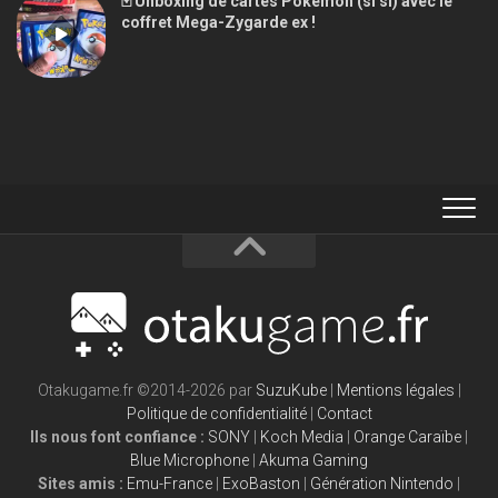
🃏 Unboxing de cartes Pokémon (si si) avec le
coffret Mega-Zygarde ex !
Otakugame.fr ©2014-2026 par
SuzuKube
|
Mentions légales
|
Politique de confidentialité
|
Contact
Ils nous font confiance :
SONY
|
Koch Media
|
Orange Caraïbe
|
Blue Microphone
|
Akuma Gaming
Sites amis :
Emu-France
|
ExoBaston
|
Génération Nintendo
|