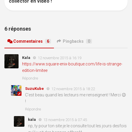
collector en vidéo !
6 réponses
Commentaires
6
Pingbacks
0
Kala
12 novembre 2015 à 16:19
https://www.square-enix-boutique.com/life-is-strange-
edition-limitee
Répondre
SuzuKube
12 novembre 2015 à 18:22
C’est beau quand les lecteurs me renseignent ! Merci 😉
!
Répondre
kala
13 novembre 2015 à 07:45
np, ty pour ton site je le consulte tout les jours desfois