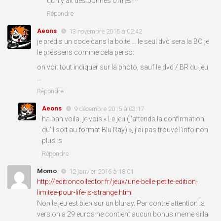
qu’il y ait des bonnes offres^^
Répondre
Aeons
13 novembre 2015 à 02:42
je prédis un code dans la boite … le seul dvd sera la BO je
le préssens comme cela perso.
on voit tout indiquer sur la photo, sauf le dvd / BR du jeu
…
Répondre
Aeons
9 décembre 2015 à 03:17
ha bah voila, je vois « Le jeu (j’attends la confirmation
qu’il soit au format Blu Ray) », j’ai pas trouvé l’info non
plus :s
Répondre
Momo
12 janvier 2016 à 18:01
http://editioncollector.fr/jeux/une-belle-petite-edition-
limitee-pour-life-is-strange.html
Non le jeu est bien sur un bluray. Par contre attention la
version a 29 euros ne contient aucun bonus meme si la