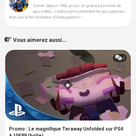
Gamer depuis 1984, je suis un grand passionné de
jeux vidéos. J'adore particulièrement les jeux japonais
et je suis le fier fondateur d'Otakugame.fr !
Vous aimerez aussi...
0
Promo : Le magnifique Teraway Unfolded sur PS4
à 10€89 (boîte)