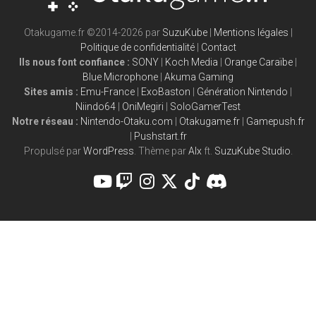
Otakugame.fr ©2014-2026 par
SuzuKube
|
Mentions légales
|
Politique de confidentialité
|
Contact
Ils nous font confiance :
SONY
|
Koch Media
|
Orange Caraïbe
|
Blue Microphone
|
Akuma Gaming
Sites amis :
Emu-France
|
ExoBaston
|
Génération Nintendo
|
Niindo64
|
OniMegiri
|
SoloGamerTest
Notre réseau :
Nintendo-Otaku.com
|
Otakugame.fr
|
Gamepush.fr
|
Pushstart.fr
Propulsé par
WordPress
. Thème par
Alx
ft.
SuzuKube Studio
.