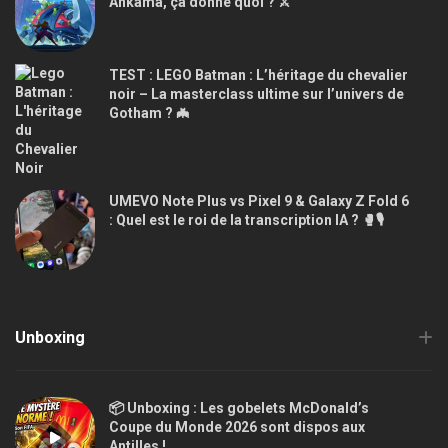
Ankama, ça donne quoi ? ⚔️
TEST : LEGO Batman : L’héritage du chevalier
noir – La masterclass ultime sur l’univers de
Gotham ? 🦇
UMEVO Note Plus vs Pixel 9 & Galaxy Z Fold 6
: Quel est le roi de la transcription IA ? 🥊🎙️
Unboxing
📦 Unboxing : Les gobelets McDonald’s
Coupe du Monde 2026 sont dispos aux
Antilles !