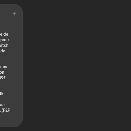
e de
 pour
witch
ode
oins
zon
49€
ME
sur
2 (F2P