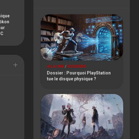
FESTIVAL
PARIS
hique
GAMES
Tōkon
WEEK
sur
PC
TOKYO
GAME
SHOW
TOULOUSE
A LA UNE
/
DOSSIERS
GAME
Dossier : Pourquoi PlayStation
SHOW
tue le disque physique ?