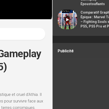
CONTACTER
Époustouflants
Comparatif Grap
Épique : Marvel 
– Fighting Souls 
PS5, PS5 Pro et 
 (Gameplay
Publicité
5)
ique et cruel d’Athia. Il
es pour survivre face aux
s terres corrompues.