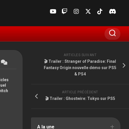
ARTICLES SUIVANT
🎬 Trailer : Stranger of Paradise: Final
Fantasy Origin nouvelle démo sur PS5
& PS4
icles
suel
witch
ARTICLE PRÉCÉDENT
🎬 Trailer : Ghostwire: Tokyo sur PS5
E3
GAMESCOM
MADIN’JAPAN
A la une