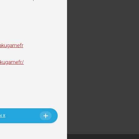
takugamefr
akugamefr/
N X