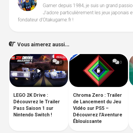
Gamer depuis 1984, je suis un grand passio
J'adore particulièrement les jeux japonais et 
fondateur d'Otakugame.fr !
Vous aimerez aussi...
0
0
Chroma Zero : Trailer
LEGO 2K Drive :
de Lancement du Jeu
Découvrez le Trailer
Vidéo sur PS5 –
Pass Saison 1 sur
Découvrez l’Aventure
Nintendo Switch !
Éblouissante