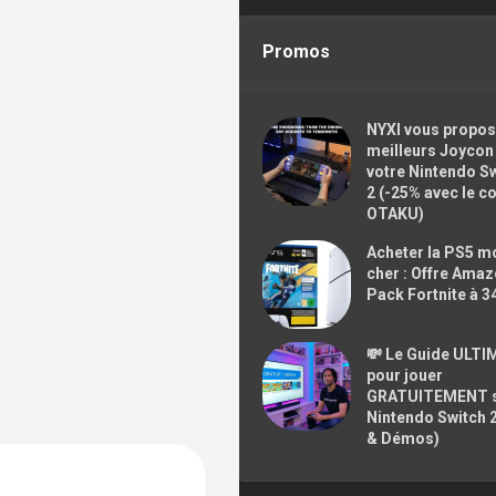
Promos
NYXI vous propos
meilleurs Joycon
votre Nintendo S
2 (-25% avec le c
OTAKU)
Acheter la PS5 m
cher : Offre Ama
Pack Fortnite à 3
💸 Le Guide ULTI
pour jouer
GRATUITEMENT 
Nintendo Switch 
& Démos)