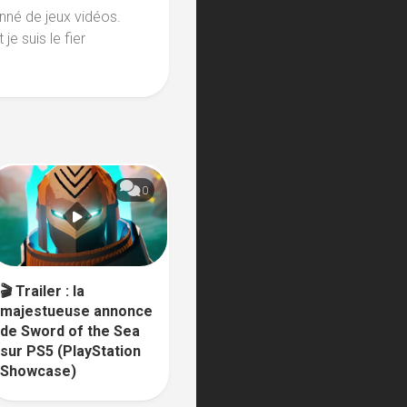
nné de jeux vidéos.
je suis le fier
0
🎬 Trailer : la
majestueuse annonce
de Sword of the Sea
sur PS5 (PlayStation
Showcase)