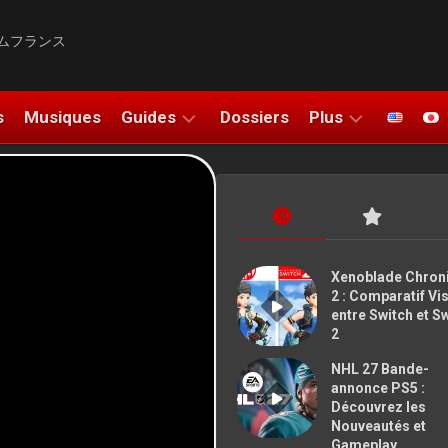
ムフランス
s
Musiques
Guides
Dossiers
Plus
SOLUCE
UNBOXING
DO
TUTOS
COSPLAYS
FIGURINES
ATION
Xenoblade Chron
2 : Comparatif Vi
DESSINS
entre Switch et S
2
SALONS
NHL 27 Bande-
BONS PLANS
annonce PS5 :
Découvrez les
Nouveautés et
NOUS
Gameplay