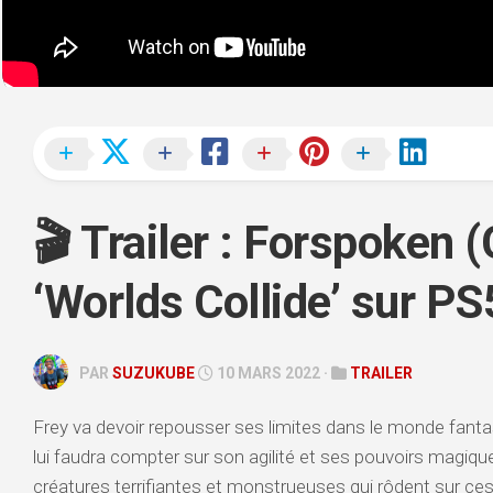
REPLAY
PC
STORY
TIME
VLOG
TÉLÉCHARGEMENTS
🎬 Trailer : Forspoken
‘Worlds Collide’ sur PS
PAR
SUZUKUBE
10 MARS 2022 ·
TRAILER
Frey va devoir repousser ses limites dans le monde fantast
lui faudra compter sur son agilité et ses pouvoirs magiqu
créatures terrifiantes et monstrueuses qui rôdent sur ce