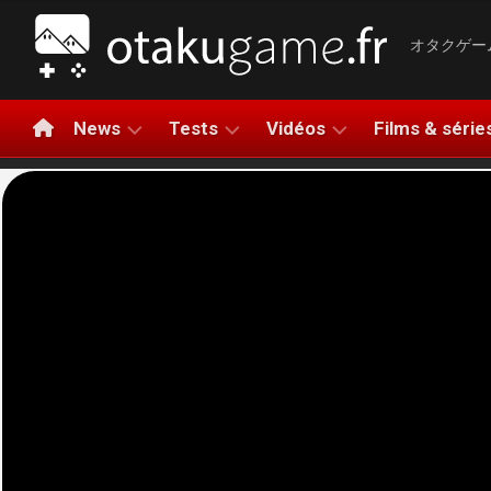
Aller
au
オタクゲー
contenu
News
Tests
Vidéos
Films & série
NINTENDO
TESTS
LA
NINTEN
DE
MINUTE
SWITCH
JEUX
GAMING
PLAYSTATION
2
TESTS
BANDES-
XBOX
PLAYST
HARDWARE
ANNONCES
5
PC
AVIS
COMPARATIFS
XBOX
RAPIDE
MOBILE
SERIES
LET’S
X|S
APERÇUS
PLAY
META
GAMEPLAY
QUEST