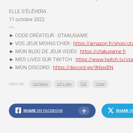
ELLE S’ÉLÈVERA
11 octobre 2022
—-
► CODE CRÉATEUR : OTAKUGAME
► VOS JEUX MOINS CHER :
https://amazon.fr/shop/o
► MON BLOG DE JEUX VIDÉO :
https://otakugame.fr
► MES LIVES SUR TWITCH :
https://www.twitch.tv/ot
► MON DISCORD :
https://discord.gg/9t6qxBN
Mots clés :
Gameplay
Let's play
PS5
Trailer
SHARE
ON FACEBOOK
SHARE
O