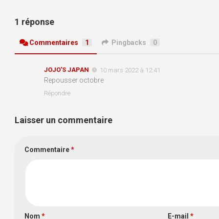
1 réponse
Commentaires
1
Pingbacks
0
JOJO'S JAPAN
10 mars 2022 à 12:41
Repousser octobre
Répondre
Laisser un commentaire
Commentaire
*
Nom
*
E-mail
*