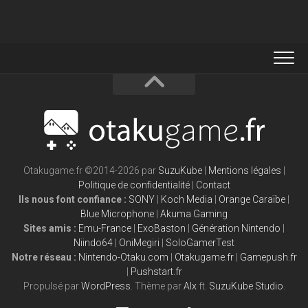
Otakugame.fr ©2014-2026 par
SuzuKube
|
Mentions légales
|
Politique de confidentialité
|
Contact
Ils nous font confiance :
SONY
|
Koch Media
|
Orange Caraïbe
|
Blue Microphone
|
Akuma Gaming
Sites amis :
Emu-France
|
ExoBaston
|
Génération Nintendo
|
Niindo64
|
OniMegiri
|
SoloGamerTest
Notre réseau :
Nintendo-Otaku.com
|
Otakugame.fr
|
Gamepush.fr
|
Pushstart.fr
Propulsé par
WordPress
. Thème par
Alx
ft.
SuzuKube Studio
.