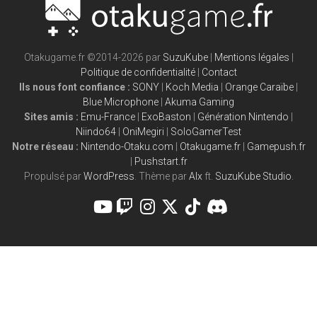
Otakugame.fr ©2014-2026 par
SuzuKube
|
Mentions légales
|
Politique de confidentialité
|
Contact
Ils nous font confiance :
SONY
|
Koch Media
|
Orange Caraïbe
|
Blue Microphone
|
Akuma Gaming
Sites amis :
Emu-France
|
ExoBaston
|
Génération Nintendo
|
Niindo64
|
OniMegiri
|
SoloGamerTest
Notre réseau :
Nintendo-Otaku.com
|
Otakugame.fr
|
Gamepush.fr
|
Pushstart.fr
Propulsé par
WordPress
. Thème par
Alx
ft.
SuzuKube Studio
.