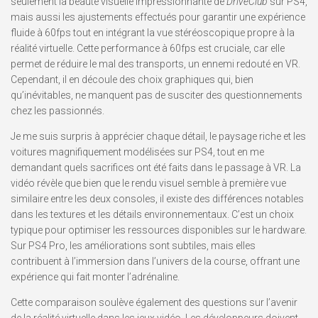
seulement la beauté visuelle impressionnante de
DriveClub
sur PS4,
mais aussi les ajustements effectués pour garantir une expérience
fluide à 60fps tout en intégrant la vue stéréoscopique propre à la
réalité virtuelle. Cette performance à 60fps est cruciale, car elle
permet de réduire le mal des transports, un ennemi redouté en VR.
Cependant, il en découle des choix graphiques qui, bien
qu’inévitables, ne manquent pas de susciter des questionnements
chez les passionnés.
Je me suis surpris à apprécier chaque détail, le paysage riche et les
voitures magnifiquement modélisées sur PS4, tout en me
demandant quels sacrifices ont été faits dans le passage à VR. La
vidéo révèle que bien que le rendu visuel semble à première vue
similaire entre les deux consoles, il existe des différences notables
dans les textures et les détails environnementaux. C’est un choix
typique pour optimiser les ressources disponibles sur le hardware.
Sur PS4 Pro, les améliorations sont subtiles, mais elles
contribuent à l’immersion dans l’univers de la course, offrant une
expérience qui fait monter l’adrénaline.
Cette comparaison soulève également des questions sur l’avenir
de la réalité virtuelle dans les jeux vidéo. Les développeurs doivent