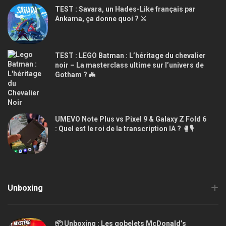
TEST : Savara, un Hades-Like français par
Ankama, ça donne quoi ? ⚔️
TEST : LEGO Batman : L’héritage du chevalier
noir – La masterclass ultime sur l’univers de
Gotham ? 🦇
UMEVO Note Plus vs Pixel 9 & Galaxy Z Fold 6
: Quel est le roi de la transcription IA ? 🥊🎙️
Unboxing
📦 Unboxing : Les gobelets McDonald’s