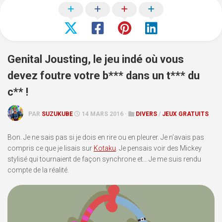
Genital Jousting, le jeu indé où vous
devez foutre votre b*** dans un t*** du
c** !
PAR
SUZUKUBE
14 MARS 2016 ·
DIVERS
/
JEUX GRATUITS
Bon. Je ne sais pas si je dois en rire ou en pleurer. Je n’avais pas
compris ce que je lisais sur
Kotaku
. Je pensais voir des Mickey
stylisé qui tournaient de façon synchrone et… Je me suis rendu
compte de la réalité.