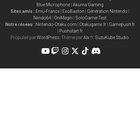
Blue Microphone
|
Akuma Gaming
Sites amis :
Emu-France
|
ExoBaston
|
Génération Nintendo
|
Niindo64
|
OniMegiri
|
SoloGamerTest
Notre réseau :
Nintendo-Otaku.com
|
Otakugame.fr
|
Gamepush.fr
|
Pushstart.fr
Propulsé par
WordPress
. Thème par
Alx
ft.
SuzuKube Studio
.