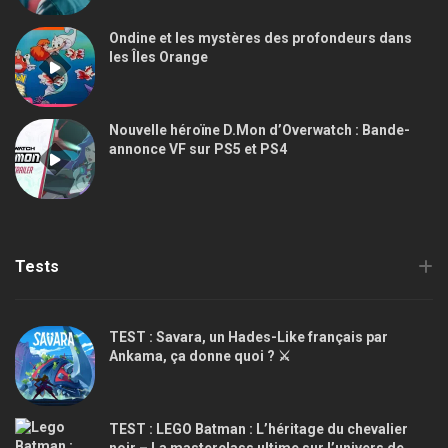
Ondine et les mystères des profondeurs dans
les Îles Orange
Nouvelle héroïne D.Mon d’Overwatch : Bande-
annonce VF sur PS5 et PS4
Tests
TEST : Savara, un Hades-Like français par
Ankama, ça donne quoi ? ⚔️
TEST : LEGO Batman : L’héritage du chevalier
noir – La masterclass ultime sur l’univers de