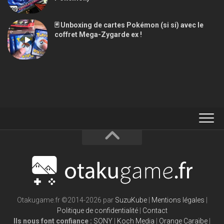
🃏 Unboxing de cartes Pokémon (si si) avec le
coffret Mega-Zygarde ex !
Otakugame.fr ©2014-2026 par
SuzuKube
|
Mentions légales
|
Politique de confidentialité
|
Contact
Ils nous font confiance :
SONY
|
Koch Media
|
Orange Caraïbe
|