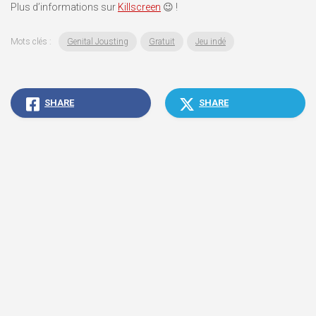
Plus d’informations sur
Killscreen
😉 !
Mots clés :
Genital Jousting
Gratuit
Jeu indé
SHARE
SHARE