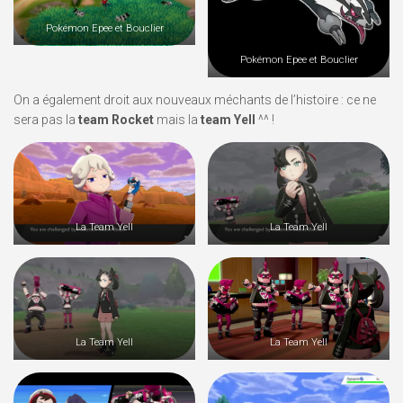
Pokémon Epee et Bouclier
Pokémon Epee et Bouclier
On a également droit aux nouveaux méchants de l’histoire : ce ne
sera pas la
team Rocket
mais la
team Yell
^^ !
La Team Yell
La Team Yell
La Team Yell
La Team Yell