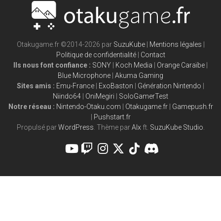
Otakugame.fr ©2014-2026 par
SuzuKube
|
Mentions légales
|
Politique de confidentialité
|
Contact
Ils nous font confiance :
SONY
|
Koch Media
|
Orange Caraïbe
|
Blue Microphone
|
Akuma Gaming
Sites amis :
Emu-France
|
ExoBaston
|
Génération Nintendo
|
Niindo64
|
OniMegiri
|
SoloGamerTest
Notre réseau :
Nintendo-Otaku.com
|
Otakugame.fr
|
Gamepush.fr
|
Pushstart.fr
Propulsé par
WordPress
. Thème par
Alx
ft.
SuzuKube Studio
.