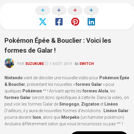
Pokémon Épée & Bouclier : Voici les
formes de Galar !
PAR
SUZUKUBE
7 AOÛT 2019 ·
SWITCH
Nintendo
vient de dévoiler une nouvelle vidéo pour
Pokémon Épée
& Bouclier
, présentant les nouvelles «
formes Galar
» pour
quelques
Pokémon
^^ ! Arrivant après les
formes Alola
, les
formes Galar
seront donc spécifiques à cette île. Dans la vidéo, on
peut voir les formes Galar de
Smogogo
,
Zigzaton
et
Linéon
.
D’ailleurs, il y aura de nouvelles formes d’évolutions :
Linéon Galar
pourra devenir
Ixon
, alors que
Morpeko
(un hamster pokémon)
évoluera différemment selon que vous le nourrissez ou pas ^^’ !