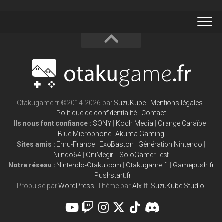
Otakugame.fr ©2014-2026 par
SuzuKube
|
Mentions légales
|
Politique de confidentialité
|
Contact
Ils nous font confiance :
SONY
|
Koch Media
|
Orange Caraïbe
|
Blue Microphone
|
Akuma Gaming
Sites amis :
Emu-France
|
ExoBaston
|
Génération Nintendo
|
Niindo64
|
OniMegiri
|
SoloGamerTest
Notre réseau :
Nintendo-Otaku.com
|
Otakugame.fr
|
Gamepush.fr
|
Pushstart.fr
Propulsé par
WordPress
. Thème par
Alx
ft.
SuzuKube Studio
.