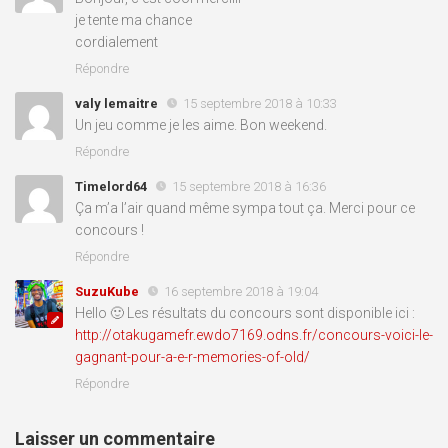
je tente ma chance
cordialement
Répondre
valy lemaitre
15 septembre 2018 à 10:33
Un jeu comme je les aime. Bon weekend.
Répondre
Timelord64
15 septembre 2018 à 16:36
Ça m’a l’air quand même sympa tout ça. Merci pour ce
concours !
Répondre
SuzuKube
16 septembre 2018 à 19:04
Hello 🙂 Les résultats du concours sont disponible ici :
http://otakugamefr.ewdo7169.odns.fr/concours-voici-le-
gagnant-pour-a-e-r-memories-of-old/
Répondre
Laisser un commentaire