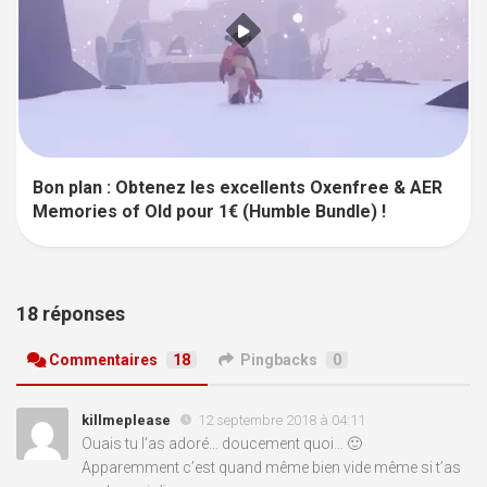
Bon plan : Obtenez les excellents Oxenfree & AER
Memories of Old pour 1€ (Humble Bundle) !
18 réponses
Commentaires
18
Pingbacks
0
killmeplease
12 septembre 2018 à 04:11
Ouais tu l’as adoré… doucement quoi… 🙂
Apparemment c’est quand même bien vide même si t’as