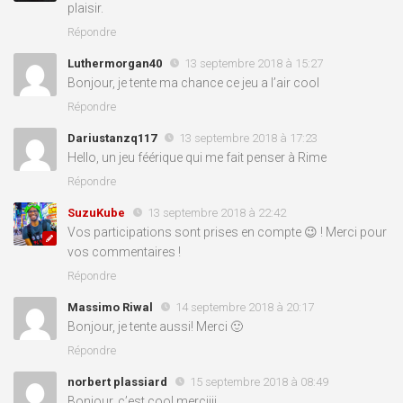
plaisir.
Répondre
Luthermorgan40
13 septembre 2018 à 15:27
Bonjour, je tente ma chance ce jeu a l’air cool
Répondre
Dariustanzq117
13 septembre 2018 à 17:23
Hello, un jeu féérique qui me fait penser à Rime
Répondre
SuzuKube
13 septembre 2018 à 22:42
Vos participations sont prises en compte 😉 ! Merci pour
vos commentaires !
Répondre
Massimo Riwal
14 septembre 2018 à 20:17
Bonjour, je tente aussi! Merci 🙂
Répondre
norbert plassiard
15 septembre 2018 à 08:49
Bonjour, c’est cool merciiii