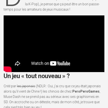
la K-Pop), je pense que ça peut être un bon passe-
temps pour les amateurs de jeux musicaux !
Un jeu « tout nouveau » ?
Créé par
les japonais
(NDLR : Oui, j’ai cru que ce jeu était japonais
alors qu’il vient de Chine !) les chinois de chez
PeroPeroGames
,
Muse Dash ne se prend pas au sérieux avec ses graphismes en
SD. On accroche ou on déteste, mais de mon côté, je trouve que
cela sied très bien au jeu !