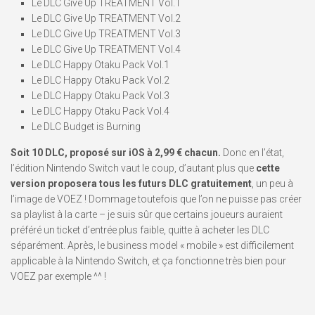
Le DLC Give Up TREATMENT Vol.1
Le DLC Give Up TREATMENT Vol.2
Le DLC Give Up TREATMENT Vol.3
Le DLC Give Up TREATMENT Vol.4
Le DLC Happy Otaku Pack Vol.1
Le DLC Happy Otaku Pack Vol.2
Le DLC Happy Otaku Pack Vol.3
Le DLC Happy Otaku Pack Vol.4
Le DLC Budget is Burning
Soit 10 DLC, proposé sur iOS à 2,99 € chacun.
Donc en l’état,
l’édition Nintendo Switch vaut le coup, d’autant plus que
cette
version proposera tous les futurs DLC gratuitement
, un peu à
l’image de VOEZ ! Dommage toutefois que l’on ne puisse pas créer
sa playlist à la carte – je suis sûr que certains joueurs auraient
préféré un ticket d’entrée plus faible, quitte à acheter les DLC
séparément. Après, le business model « mobile » est difficilement
applicable à la Nintendo Switch, et ça fonctionne très bien pour
VOEZ par exemple ^^ !