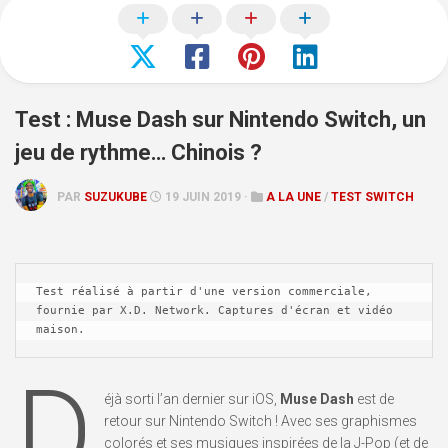
Test : Muse Dash sur Nintendo Switch, un
jeu de rythme… Chinois ?
PAR
SUZUKUBE
19 JUIN 2019 ·
A LA UNE
/
TEST SWITCH
Test réalisé à partir d'une version commerciale, 
fournie par X.D. Network. Captures d'écran et vidéo 
maison.
D
éjà sorti l’an dernier sur iOS,
Muse Dash
est de
retour sur Nintendo Switch ! Avec ses graphismes
colorés et ses musiques inspirées de la J-Pop (et de