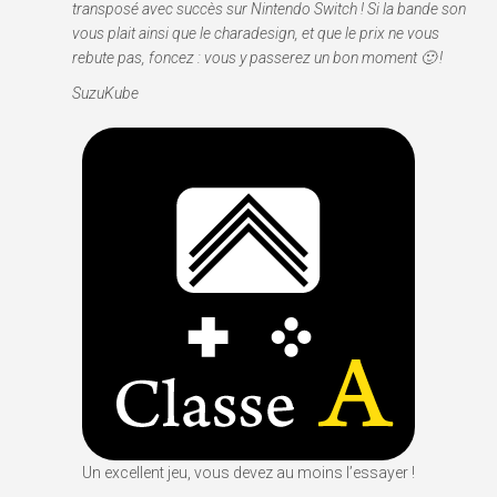
transposé avec succès sur Nintendo Switch ! Si la bande son
vous plait ainsi que le charadesign, et que le prix ne vous
rebute pas, foncez : vous y passerez un bon moment 🙂 !
SuzuKube
Un excellent jeu, vous devez au moins l’essayer !