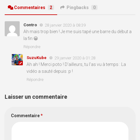
Commentaires
2
Pingbacks
0
Contro
28 janvier 2020 à 08:39
Ah mais trop bien ! Je me suis tapé une barre du début a
la fin 😀
Répondre
SuzuKube
29 janvier 2020 à 01:28
Ah ah ! Merci poto ! D’ailleurs, tu l’as vu à temps : La
vidéo a sauté depuis :p !
Répondre
Laisser un commentaire
Commentaire
*