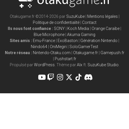
Otakugame.fr ©2014-2026 par
SuzuKube
|
Mentions légales
|
Politique de confidentialité
|
Contact
Ils nous font confiance :
SONY
|
Koch Media
|
Orange Caraïbe
|
Blue Microphone
|
Akuma Gaming
Sites amis :
Emu-France
|
ExoBaston
|
Génération Nintendo
|
Niindo64
|
OniMegiri
|
SoloGamerTest
Notre réseau :
Nintendo-Otaku.com
|
Otakugame.fr
|
Gamepush.fr
|
Pushstart.fr
Propulsé par
WordPress
. Thème par
Alx
ft.
SuzuKube Studio
.