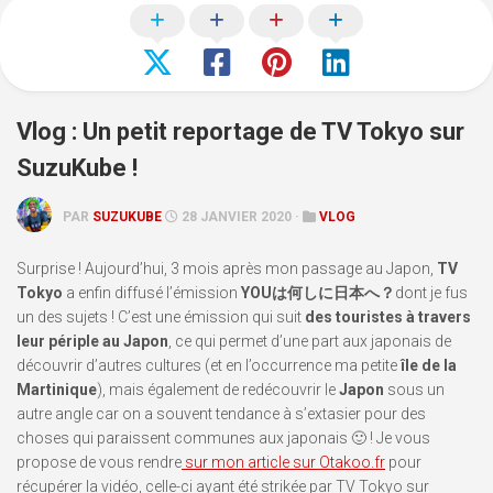
Vlog : Un petit reportage de TV Tokyo sur
SuzuKube !
PAR
SUZUKUBE
28 JANVIER 2020 ·
VLOG
Surprise ! Aujourd’hui, 3 mois après mon passage au Japon,
TV
Tokyo
a enfin diffusé l’émission
YOUは何しに日本へ？
dont je fus
un des sujets ! C’est une émission qui suit
des touristes à travers
leur périple au Japon
, ce qui permet d’une part aux japonais de
découvrir d’autres cultures (et en l’occurrence ma petite
île de la
Martinique
), mais également de redécouvrir le
Japon
sous un
autre angle car on a souvent tendance à s’extasier pour des
choses qui paraissent communes aux japonais 🙂 ! Je vous
propose de vous rendre
sur mon article sur Otakoo.fr
pour
récupérer la vidéo, celle-ci ayant été strikée par TV Tokyo sur