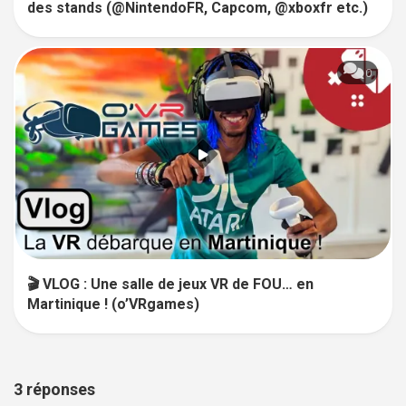
des stands (@NintendoFR, Capcom, @xboxfr etc.)
0
🎬 VLOG : Une salle de jeux VR de FOU… en
Martinique ! (o’VRgames)
3 réponses