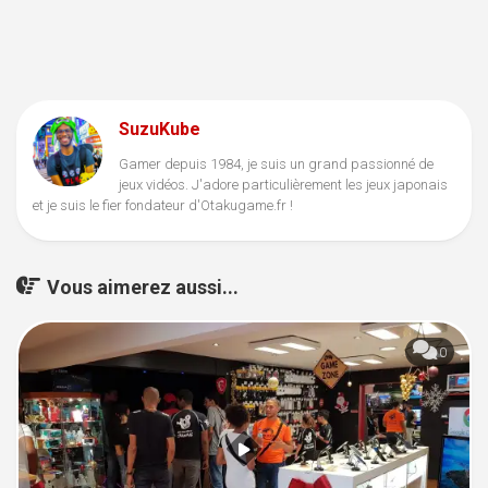
SuzuKube
Gamer depuis 1984, je suis un grand passionné de
jeux vidéos. J'adore particulièrement les jeux japonais
et je suis le fier fondateur d'Otakugame.fr !
Vous aimerez aussi...
0